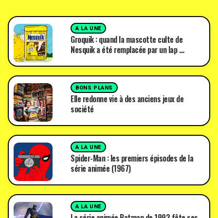
A LA UNE
Groquik : quand la mascotte culte de
Nesquik a été remplacée par un lap …
BONS PLANS
Elle redonne vie à des anciens jeux de
société
A LA UNE
Spider-Man : les premiers épisodes de la
série animée (1967)
A LA UNE
La série animée Batman de 1992 fête ses