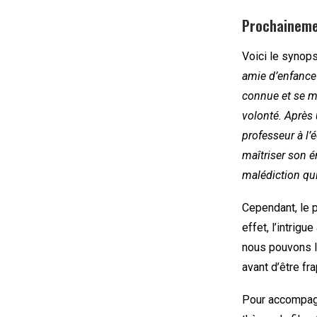
Prochaineme
Voici le synops
amie d’enfance m
connue et se m
volonté. Après 
professeur à l’
maîtriser son é
malédiction qui
Cependant, le pr
effet, l’intrigu
nous pouvons l
avant d’être fr
Pour accompagn