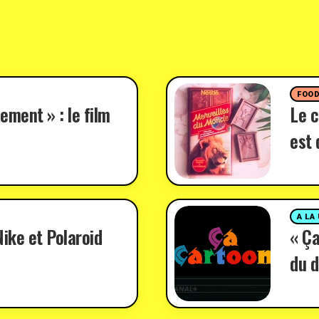
FOO
ement » : le film
Le c
est 
A LA
ike et Polaroid
« Ça
du d