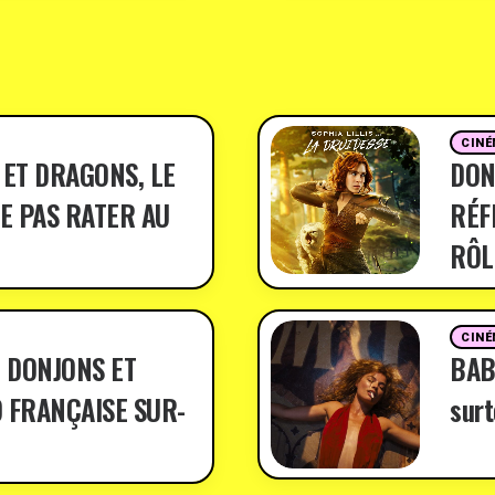
CINÉ
 ET DRAGONS, LE
DON
E PAS RATER AU
RÉF
RÔL
CINÉ
 DONJONS ET
BABY
 FRANÇAISE SUR-
surt