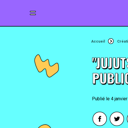
Accueil
Créat
"JUJUT
PUBLI
4 janvie