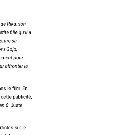
 de Rika, son
te fille qu’il a
ontre sa
oru Gojo,
ssement pour
r affronter la
ns le film. En
 cette publicité,
en 0
. Juste
icles sur le