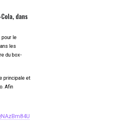
-Cola, dans
é pour le
dans les
re du box-
 principale et
o. Afin
/LQNAzBm84U