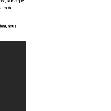
ché, la marque
ises de
dant, nous