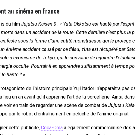
nt au cinéma en France
is du film
Jujutsu Kaisen 0
:
« Yuta Okkotsu est hanté par l’esprit
orte dans un accident de la route. Cette dernière n’est plus la peti
anifeste sous la forme d’une entité monstrueuse qui le protège c
un énième accident causé par ce fléau, Yuta est récupéré par Sat
école d’exorcisme de Tokyo, qui le convainc de rejoindre l’établi
nergie occulte. Pourrait-il en apprendre suffisamment à temps pou
 le hante ? »
otagoniste de l’histoire principale Yuji Itadori n’apparaîtra pas da
e a lieu un an avant qu’il apprenne l’art de la sorcellerie. Ainsi, dans
e voir en train de regarder une scène de combat de
Jujutsu Kais
appé par le robot d’entraînement en peluche de l’anime original.
er cette publicité,
Coca-Cola
a également commercialisé des art