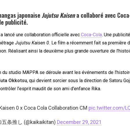
 mangas japonaise
Jujutsu Kaisen
a collaboré avec Coca
e publicité.
a lancé une collaboration officielle avec
Coca-Cola
. Une publicit
métrage
Jujutsu Kaisen 0.
Le film a récemment fait sa première 
n. Réalisant ainsi la deuxième plus grande ouverture de l’histoi
m du studio MAPPA se déroule avant les événements de l’histoire
uta Okkotsu
, qui devient sorcier sous la direction de Satoru Goj
ontrôler l’esprit maudit de son ami d’enfance Rika.
Kaisen 0 x Coca Cola Collaboration CM
pic.twitter.com
o@五条推し (@kaikaikitan)
December 29, 2021