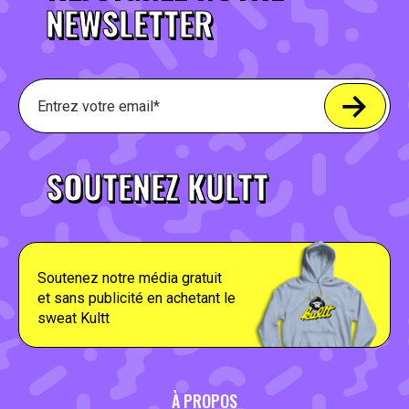
NEWSLETTER
SOUTENEZ KULTT
Soutenez notre média gratuit
et sans publicité en achetant le
sweat Kultt
À PROPOS