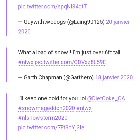
pic.twitter.com/epqNl34qtT
— Guywithtwodogs (@Laing90125)
20 janvier
2020
What a load of snow!! I'm just over 6ft tall
#nlwx
pic.twitter.com/CDVxz8L59E
— Garth Chapman (@Garthero)
18 janvier 2020
I’ll keep one cold for you..lol
@DietCoke_CA
#snowmegeddon2020
#nlwx
#nlsnowstorm2020
pic.twitter.com/7Ft3cYj3Ie