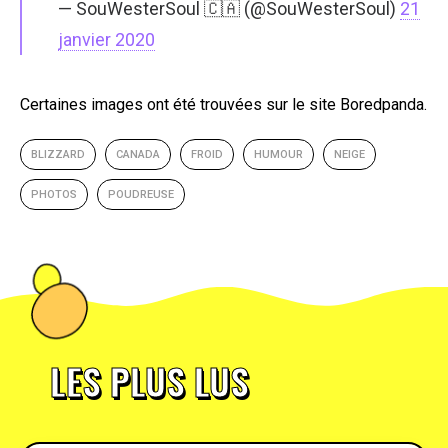
— SouWesterSoul 🇨🇦 (@SouWesterSoul)
21
janvier 2020
Certaines images ont été trouvées sur le site Boredpanda.
BLIZZARD
CANADA
FROID
HUMOUR
NEIGE
PHOTOS
POUDREUSE
LES PLUS LUS