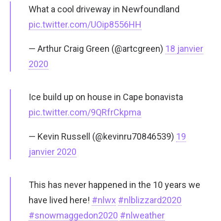
What a cool driveway in Newfoundland
pic.twitter.com/UOip8556HH
— Arthur Craig Green (@artcgreen)
18 janvier
2020
Ice build up on house in Cape bonavista
pic.twitter.com/9QRfrCkpma
— Kevin Russell (@kevinru70846539)
19
janvier 2020
This has never happened in the 10 years we
have lived here!
#nlwx
#nlblizzard2020
#snowmaggedon2020
#nlweather