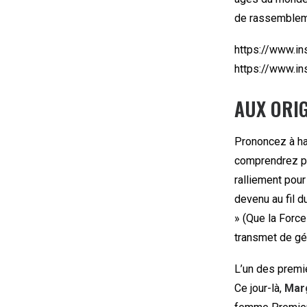
de rassemblem
https://www.i
https://www.i
AUX ORIG
Prononcez à hau
comprendrez pou
ralliement pour
devenu au fil 
» (Que la Force
transmet de gé
L’un des premi
Ce jour-là,
Mar