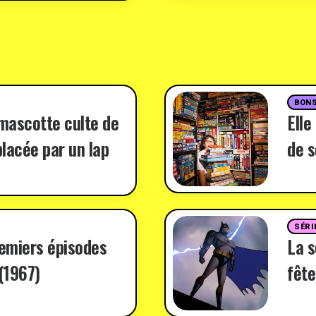
BONS
 mascotte culte de
Elle
lacée par un lap
de s
SÉRI
remiers épisodes
La 
(1967)
fête