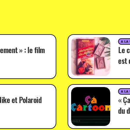
A LA
ement » : le film
Le c
est 
A LA
ike et Polaroid
« Ça
du d