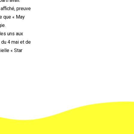
arti avait
ffiché, preuve
re que « May
ie.
 les uns aux
n du 4 mai et de
elle « Star