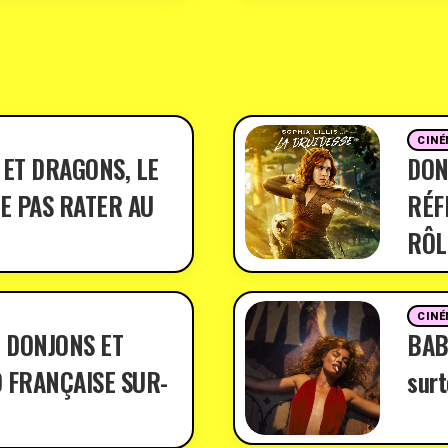
CINÉ
 ET DRAGONS, LE
DON
E PAS RATER AU
RÉF
RÔL
CINÉ
 DONJONS ET
BABY
 FRANÇAISE SUR-
surt