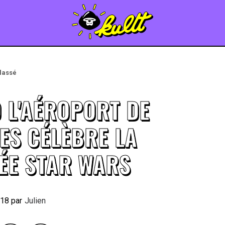
lassé
 L'AÉROPORT DE
ES CÉLÈBRE LA
ÉE STAR WARS
018
By
Julien