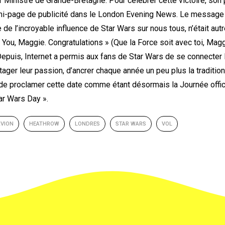
inistre de Grande-Bretagne. Pour célébrer cette victoire, son p
i-page de publicité dans le London Evening News. Le message a
de l’incroyable influence de Star Wars sur nous tous, n’était aut
 You, Maggie. Congratulations » (Que la Force soit avec toi, Magg
 Depuis, Internet a permis aux fans de Star Wars de se connecter
tager leur passion, d’ancrer chaque année un peu plus la traditio
 de proclamer cette date comme étant désormais la Journée offici
ar Wars Day ».
AVION
HEATHROW
LONDRES
STAR WARS
VOL