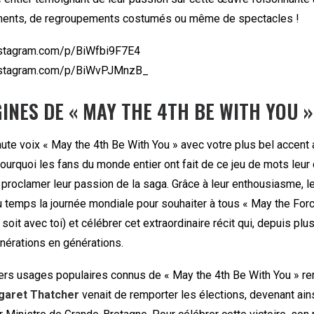
ents, de regroupements costumés ou même de spectacles !
nstagram.com/p/BiWfbi9F7E4
nstagram.com/p/BiWvPJMnzB_
INES DE « MAY THE 4TH BE WITH YOU »
te voix « May the 4th Be With You » avec votre plus bel accent 
rquoi les fans du monde entier ont fait de ce jeu de mots leur 
 proclamer leur passion de la saga. Grâce à leur enthousiasme, l
du temps la journée mondiale pour souhaiter à tous « May the For
 soit avec toi) et célébrer cet extraordinaire récit qui, depuis plu
nérations en générations.
ers usages populaires connus de « May the 4th Be With You » r
garet Thatcher
venait de remporter les élections, devenant ain