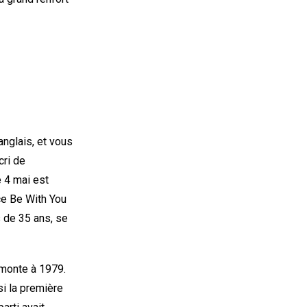
anglais, et vous
cri de
e 4 mai est
ce Be With You
s de 35 ans, se
emonte à 1979.
si la première