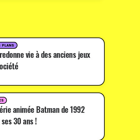
 PLANS
 redonne vie à des anciens jeux
ociété
ES
série animée Batman de 1992
 ses 30 ans !