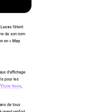
 Lucas
fêtent
gine de son nom
ion en
« May
aux d’affichage
ls pour les
’
Étoile Noire
,
fans de tous
 grand renfort