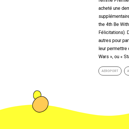
femme Premier M
acheté une dem
supplémentaire 
the 4th Be With
Félicitations).
autres pour par
leur permettre
Wars », ou « St
AEROPORT