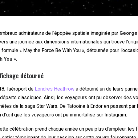
nombreux admirateurs de l’épopée spatiale imaginée par
George
vers une journée aux dimensions internationales qui trouve l’ori
e formule « May the Force Be With You », détournée pour l’occas
h You »
.
ffichage détourné
8, l’aéroport de
Londres Heathrow
a détourné un de leurs panne
 départs classiques. Ainsi, les voyageurs ont pu observer des vo
nètes de la saga Star Wars. De Tatooine à Endor en passant par l
n d’œil que les voyageurs ont pu immortalisé sur Instagram.
ette célébration prend chaque année un peu plus d’ampleur, les 
entier témoignant de leur passion sur cette œuvre foisonnante à