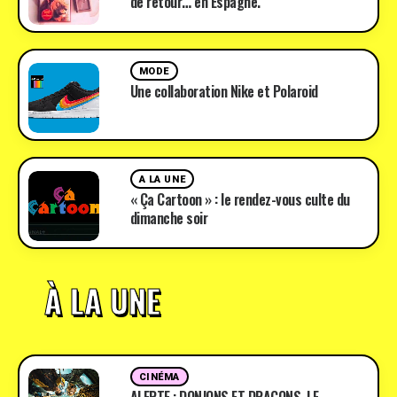
de retour… en Espagne.
MODE
Une collaboration Nike et Polaroid
A LA UNE
« Ça Cartoon » : le rendez-vous culte du
dimanche soir
À LA UNE
CINÉMA