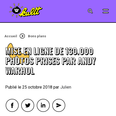
CINÉMA
SÉRIES
Accueil
Bons plans
MODE
MISE EN LIGNE DE 130.000
MUSIQUE
PHOTOS PRISES PAR ANDY
WARHOL
CRÉATION
ART
25 octobre 2018
By
Julien
JEUX-VIDÉO
VINTAGE