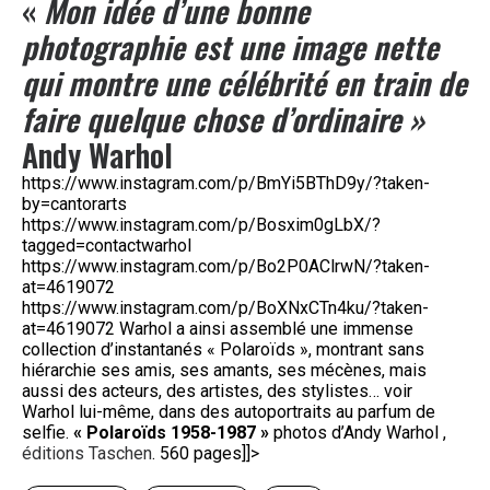
«
Mon idée d’une bonne
photographie est une image nette
qui montre une célébrité en train de
faire quelque chose d’ordinaire »
Andy Warhol
https://www.instagram.com/p/BmYi5BThD9y/?taken-
by=cantorarts
https://www.instagram.com/p/Bosxim0gLbX/?
tagged=contactwarhol
https://www.instagram.com/p/Bo2P0AClrwN/?taken-
at=4619072
https://www.instagram.com/p/BoXNxCTn4ku/?taken-
at=4619072 Warhol a ainsi assemblé une immense
collection d’instantanés « Polaroïds », montrant sans
hiérarchie ses amis, ses amants, ses mécènes, mais
aussi des acteurs, des artistes, des stylistes… voir
Warhol lui-même, dans des autoportraits au parfum de
selfie.
« Polaroïds 1958-1987 »
photos d’Andy Warhol ,
éditions Taschen
. 560 pages]]>