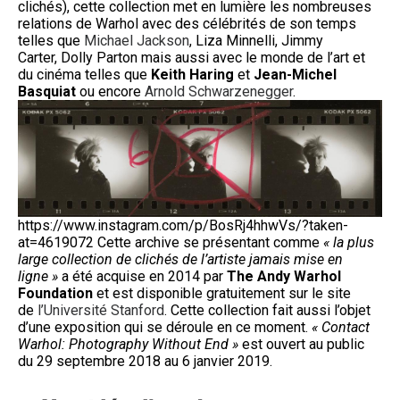
clichés), cette collection met en lumière les nombreuses
relations de Warhol avec des célébrités de son temps
telles que
Michael Jackson
, Liza Minnelli, Jimmy
Carter, Dolly Parton mais aussi avec le monde de l’art et
du cinéma telles que
Keith Haring
et
Jean-Michel
Basquiat
ou encore
Arnold Schwarzenegger
.
https://www.instagram.com/p/BosRj4hhwVs/?taken-
at=4619072 Cette archive se présentant comme
« la plus
large collection de clichés de l’artiste jamais mise en
ligne »
a été acquise en 2014 par
The Andy Warhol
Foundation
et est disponible gratuitement sur le site
de
l’Université Stanford
. Cette collection fait aussi l’objet
d’une exposition qui se déroule en ce moment.
« Contact
Warhol: Photography Without End »
est ouvert au public
du 29 septembre 2018 au 6 janvier 2019.