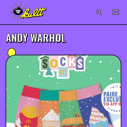
CINÉMA
SÉRIES
ANDY WARHOL
MODE
MUSIQUE
CRÉATION
ART
JEUX-VIDÉO
VINTAGE