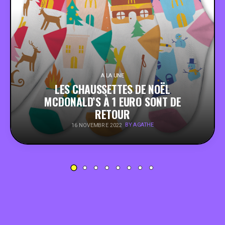
PEOPLE
FOOD
BONS PLANS
A LA UNE
LES CHAUSSETTES DE NOËL
MCDONALD’S À 1 EURO SONT DE
SOUTENEZ KULTT
RETOUR
BY AGATHE
16 NOVEMBRE 2022