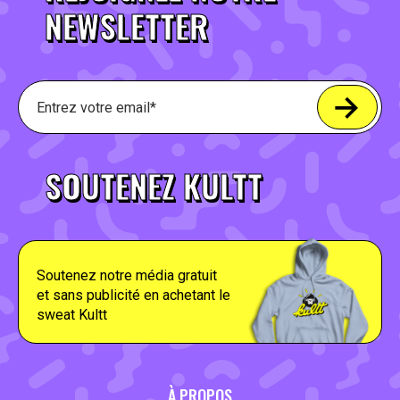
NEWSLETTER
SOUTENEZ KULTT
Soutenez notre média gratuit
et sans publicité en achetant le
sweat Kultt
À PROPOS