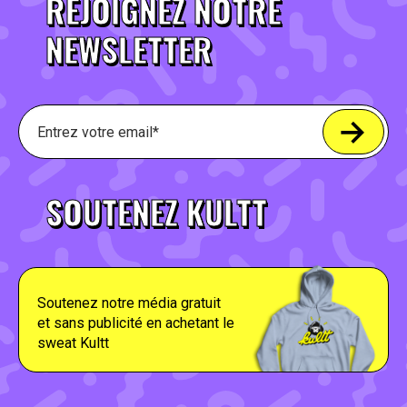
REJOIGNEZ NOTRE
NEWSLETTER
SOUTENEZ KULTT
Soutenez notre média gratuit
et sans publicité en achetant le
sweat Kultt