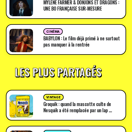
MYLÈNE FARMER & DONJONS ET DRAGONS :
UNE BO FRANÇAISE SUR-MESURE
CINÉMA
BABYLON : Le film déjà primé à ne surtout
pas manquer à la rentrée
LES PLUS PARTAGÉS
VINTAGE
Groquik : quand la mascotte culte de
Nesquik a été remplacée par un lap …