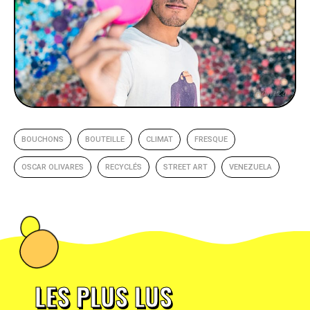
BOUCHONS
BOUTEILLE
CLIMAT
FRESQUE
OSCAR OLIVARES
RECYCLÉS
STREET ART
VENEZUELA
LES PLUS LUS