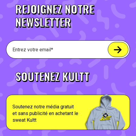
REJOIGNEZ NOTRE
NEWSLETTER
SOUTENEZ KULTT
Soutenez notre média gratuit
et sans publicité en achetant le
sweat Kultt