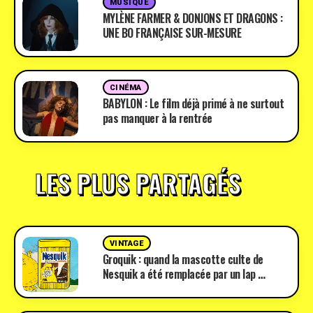
MUSIQUE
MYLÈNE FARMER & DONJONS ET DRAGONS :
UNE BO FRANÇAISE SUR-MESURE
CINÉMA
BABYLON : Le film déjà primé à ne surtout
pas manquer à la rentrée
LES PLUS PARTAGÉS
VINTAGE
Groquik : quand la mascotte culte de
Nesquik a été remplacée par un lap …