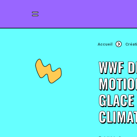
Accueil
Créat
WWF D
MOTION
GLACE
CLIMA