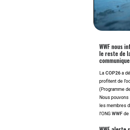
WWF nous inf
le reste de l
communiquer
La
COP26
a dé
profitent de l’
(Programme des
Nous pouvons a
les membres d
l’ONG
WWF
de 
WWF alerte s