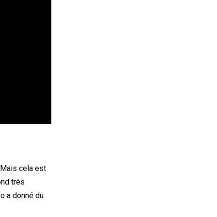
. Mais cela est
ond très
éo a donné du