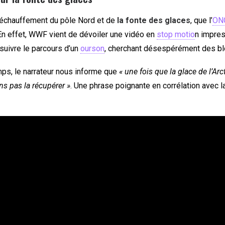
 réchauffement du pôle Nord et de
la fonte des glaces
, que l’
ON
n effet, WWF vient de dévoiler une vidéo en
stop motio
n impres
uivre le parcours d’un
ourson
, cherchant désespérément des bl
ps, le narrateur nous informe que
« une fois que la glace de l’Arc
s pas la récupérer »
. Une phrase poignante en corrélation avec la