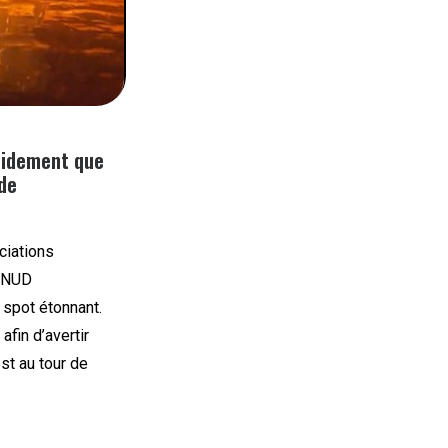
apidement que
 de
ciations
 PNUD
spot étonnant.
afin d’avertir
st au tour de