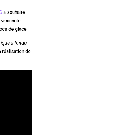
G
a souhaité
sionnante.
ocs de glace.
tique a fondu,
 réalisation de