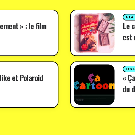
A LA
ement » : le film
Le c
est 
LES 
ike et Polaroid
« Ça
du d