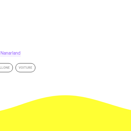
t
Nanarland
LLONE
VOITURE