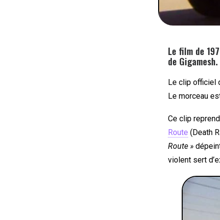
Le film de 197
de Gigamesh.
Le clip officiel
Le morceau est
Ce clip repren
Route
(Death R
Route »
dépeint
violent sert d’