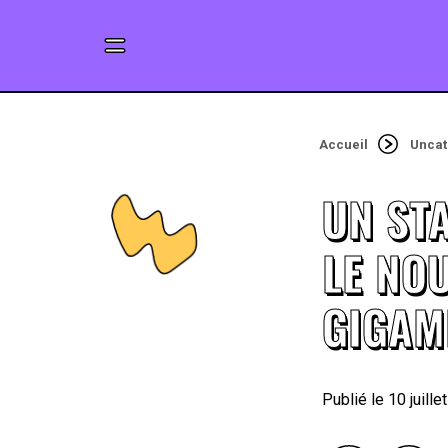
Accueil
Uncat
UN ST
LE NO
GIGAM
10 juille