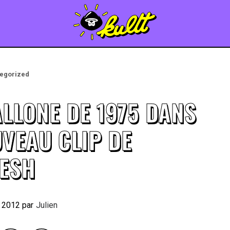
egorized
ALLONE DE 1975 DANS
UVEAU CLIP DE
ESH
t 2012
By
Julien