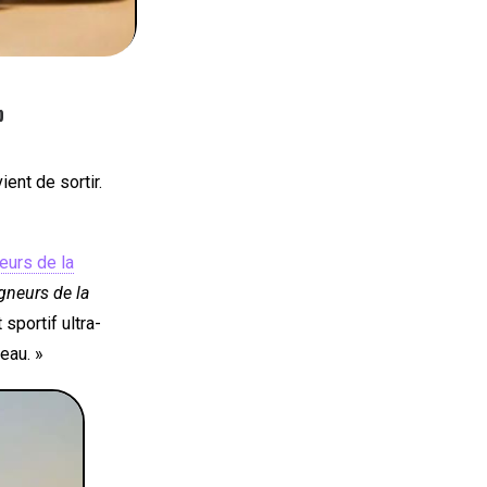
p
ient de sortir.
eurs de la
gneurs de la
sportif ultra-
eau. »