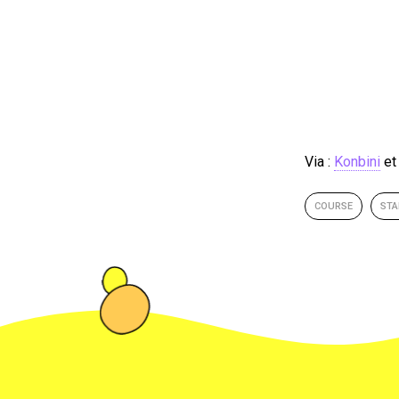
Via :
Konbini
e
COURSE
STA