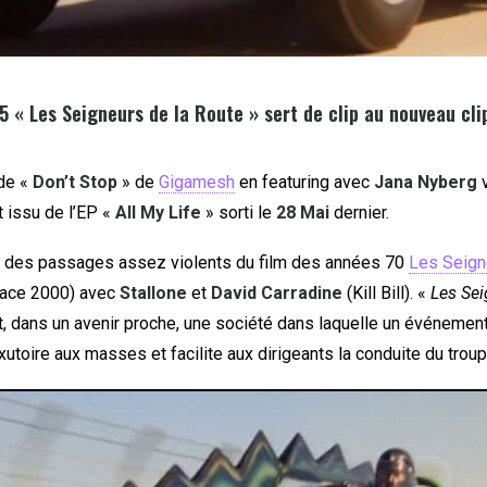
5 « Les Seigneurs de la Route » sert de clip au nouveau cli
 de «
Don’t Stop
» de
Gigamesh
en featuring avec
Jana Nyberg
v
 issu de l’EP «
All My Life
» sorti le
28 Mai
dernier.
d des passages assez violents du film des années 70
Les Seign
ace 2000) avec
Stallone
et
David Carradine
(Kill Bill). «
Les Sei
, dans un avenir proche, une société dans laquelle un événement 
exutoire aux masses et facilite aux dirigeants la conduite du troup