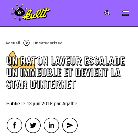
CINÉMA
SÉRIES
Accueil
Uncategorized
MODE
UN RATON LAVEUR ESCALADE
MUSIQUE
UN IMMEUBLE ET DEVIENT LA
STAR D'INTERNET
CRÉATION
ART
13 juin 2018
By
Agathe
JEUX-VIDÉO
VINTAGE