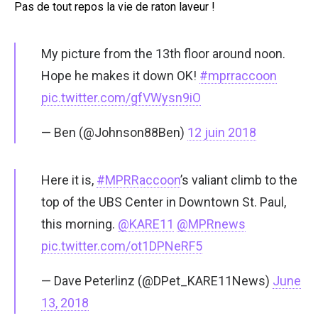
Pas de tout repos la vie de raton laveur !
My picture from the 13th floor around noon.
Hope he makes it down OK!
#mprraccoon
pic.twitter.com/gfVWysn9iO
— Ben (@Johnson88Ben)
12 juin 2018
Here it is,
#MPRRaccoon
’s valiant climb to the
top of the UBS Center in Downtown St. Paul,
this morning.
@KARE11
@MPRnews
pic.twitter.com/ot1DPNeRF5
— Dave Peterlinz (@DPet_KARE11News)
June
13, 2018