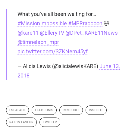
What you've all been waiting for…
#MissionImpossible
#MPRraccoon
🤣
@kare11
@ElleryTV
@DPet_KARE11News
@timnelson_mpr
pic.twitter.com/SZKNem45yf
— Alicia Lewis (@alicialewisKARE)
June 13,
2018
ESCALADE
ETATS UNIS
IMMEUBLE
INSOLITE
RATON LAVEUR
TWITTER