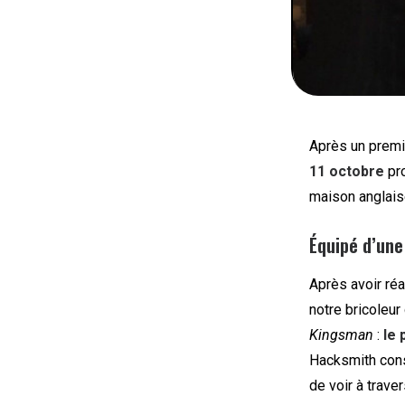
Après un premi
11 octobre
pr
maison anglai
Équipé d’une
Après avoir ré
notre bricoleur
Kingsman
:
le 
Hacksmith const
de voir à trave