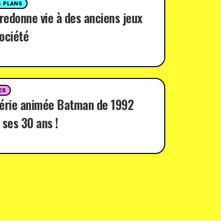
 PLANS
 redonne vie à des anciens jeux
ociété
ES
série animée Batman de 1992
 ses 30 ans !