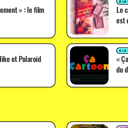
A LA
ement » : le film
Le c
est 
A LA
ike et Polaroid
« Ça
du d