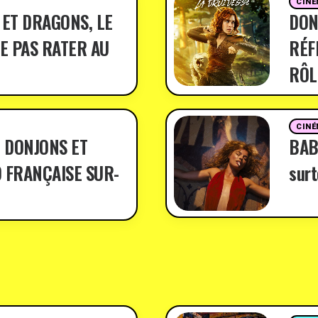
CINÉ
 ET DRAGONS, LE
DON
E PAS RATER AU
RÉF
RÔL
CINÉ
 DONJONS ET
BABY
 FRANÇAISE SUR-
surt