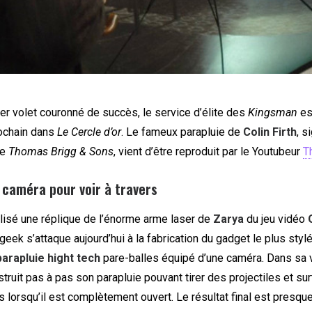
er volet couronné de succès, le service d’élite des
Kingsman
est
ochain dans
Le Cercle d’or
. Le fameux parapluie de
Colin Firth
, s
se
Thomas Brigg & Sons
, vient d’être reproduit par le Youtubeur
T
 caméra pour voir à travers
alisé une réplique de l’énorme arme laser de
Zarya
du jeu vidéo
 geek s’attaque aujourd’hui à la fabrication du gadget le plus styl
parapluie hight tech
pare-balles équipé d’une caméra. Dans sa 
ruit pas à pas son parapluie pouvant tirer des projectiles et su
rs lorsqu’il est complètement ouvert. Le résultat final est presque