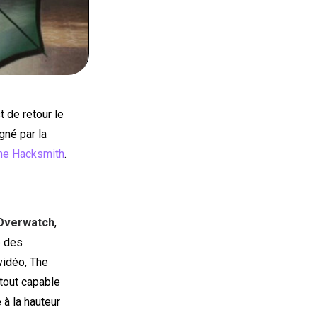
 de retour le
igné par la
he Hacksmith
.
Overwatch
,
é des
vidéo, The
rtout capable
 à la hauteur