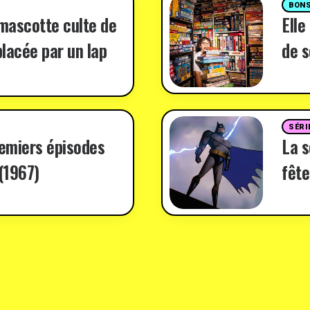
BONS
 mascotte culte de
Elle
lacée par un lap
de s
SÉRI
remiers épisodes
La 
(1967)
fête