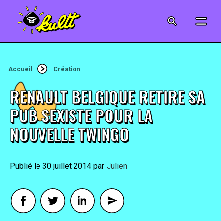
CINÉMA
SÉRIES
Accueil
Création
MODE
RENAULT BELGIQUE RETIRE SA
MUSIQUE
PUB SEXISTE POUR LA
NOUVELLE TWINGO
CRÉATION
ART
30 juillet 2014
By
Julien
JEUX-VIDÉO
VINTAGE