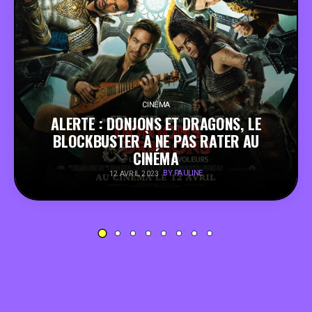
PEOPLE
FOOD
BONS PLANS
CINÉMA
ALERTE : DONJONS ET DRAGONS, LE
BLOCKBUSTER À NE PAS RATER AU
SOUTENEZ KULTT
CINÉMA
BY PAULINE
12 AVRIL 2023