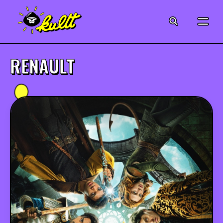
CINÉMA
SÉRIES
RENAULT
MODE
MUSIQUE
CRÉATION
ART
JEUX-VIDÉO
VINTAGE