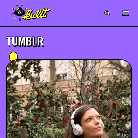
CINÉMA
SÉRIES
TUMBLR
MODE
MUSIQUE
CRÉATION
ART
JEUX-VIDÉO
VINTAGE