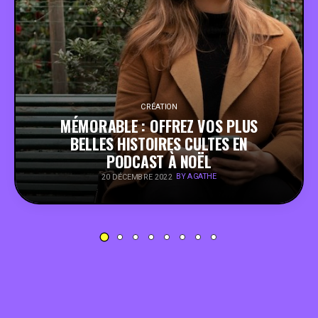
PEOPLE
FOOD
BONS PLANS
CRÉATION
MÉMORABLE : OFFREZ VOS PLUS
BELLES HISTOIRES CULTES EN
SOUTENEZ KULTT
PODCAST À NOËL
BY AGATHE
20 DÉCEMBRE 2022