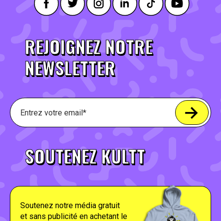
REJOIGNEZ NOTRE
NEWSLETTER
SOUTENEZ KULTT
Soutenez notre média gratuit
et sans publicité en achetant le