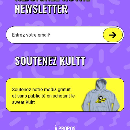
NEWSLETTER
SOUTENEZ KULTT
Soutenez notre média gratuit
et sans publicité en achetant le
sweat Kultt
À PROPOS