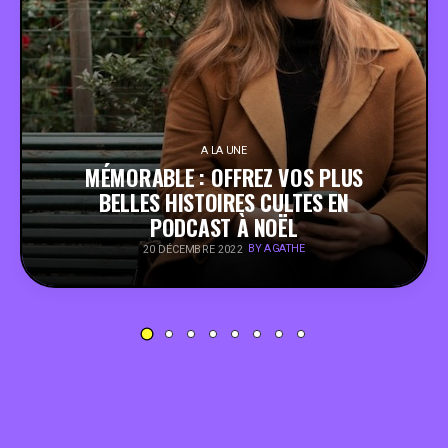
PEOPLE
FOOD
BONS PLANS
A LA UNE
MÉMORABLE : OFFREZ VOS PLUS
BELLES HISTOIRES CULTES EN
SOUTENEZ KULTT
PODCAST À NOËL
BY AGATHE
20 DÉCEMBRE 2022