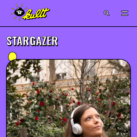
CINÉMA
SÉRIES
STARGAZER
MODE
MUSIQUE
CRÉATION
ART
JEUX-VIDÉO
VINTAGE