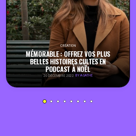
PEOPLE
FOOD
BONS PLANS
CRÉATION
MÉMORABLE : OFFREZ VOS PLUS
BELLES HISTOIRES CULTES EN
SOUTENEZ KULTT
PODCAST À NOËL
BY AGATHE
20 DÉCEMBRE 2022