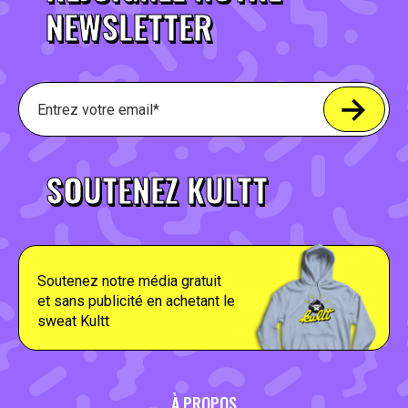
NEWSLETTER
SOUTENEZ KULTT
Soutenez notre média gratuit
et sans publicité en achetant le
sweat Kultt
À PROPOS