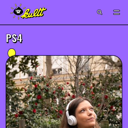
CINÉMA
SÉRIES
PS4
MODE
MUSIQUE
CRÉATION
ART
JEUX-VIDÉO
VINTAGE