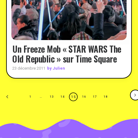
Un Freeze Mob « STAR WARS The
Old Republic » sur Time Square
by Julien
23 décembre 2011
15
1
…
13
14
16
17
18