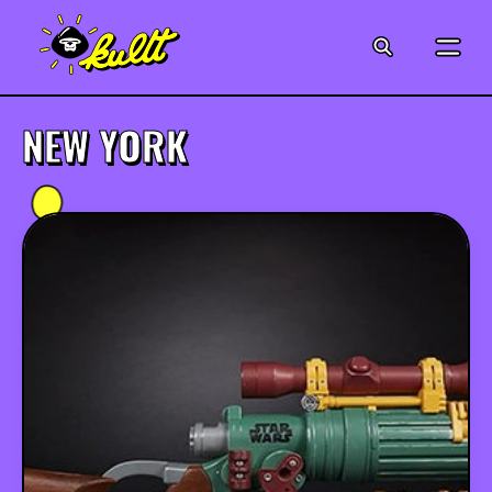
CINÉMA
SÉRIES
NEW YORK
MODE
MUSIQUE
CRÉATION
ART
JEUX-VIDÉO
VINTAGE