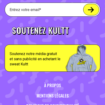
SOUTENEZ KULTT
Soutenez notre média gratuit
et sans publicité en achetant le
sweat Kultt
À PROPOS
MENTIONS LÉGALES