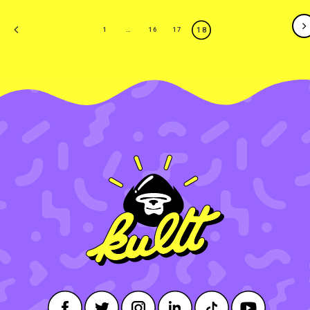
18
1
…
16
17