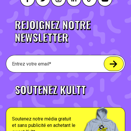
REJOIGNEZ NOTRE
NEWSLETTER
SOUTENEZ KULTT
Soutenez notre média gratuit
et sans publicité en achetant le