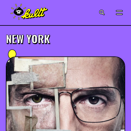
CINÉMA
SÉRIES
NEW YORK
MODE
MUSIQUE
CRÉATION
ART
JEUX-VIDÉO
VINTAGE