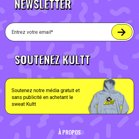
NEWSLETTER
SOUTENEZ KULTT
Soutenez notre média gratuit et
sans publicité en achetant le
sweat Kultt
À PROPOS