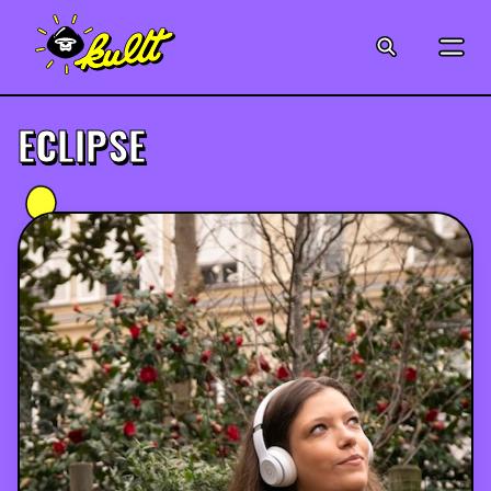
CINÉMA
SÉRIES
ECLIPSE
MODE
MUSIQUE
CRÉATION
ART
JEUX-VIDÉO
VINTAGE