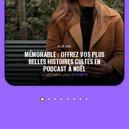
PEOPLE
FOOD
BONS PLANS
A LA UNE
MÉMORABLE : OFFREZ VOS PLUS
SOUTENEZ KULTT
BELLES HISTOIRES CULTES EN
PODCAST À NOËL
BY AGATHE
20 DÉCEMBRE 2022