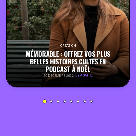
PEOPLE
FOOD
BONS PLANS
CRÉATION
MÉMORABLE : OFFREZ VOS PLUS
BELLES HISTOIRES CULTES EN
SOUTENEZ KULTT
PODCAST À NOËL
BY AGATHE
20 DÉCEMBRE 2022