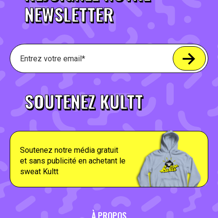
NEWSLETTER
SOUTENEZ KULTT
Soutenez notre média gratuit
et sans publicité en achetant le
sweat Kultt
À PROPOS