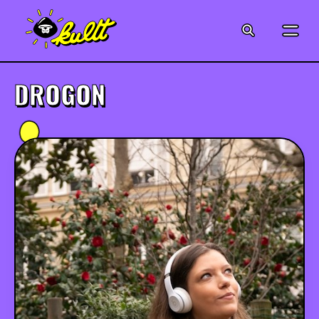
CINÉMA
SÉRIES
DROGON
MODE
MUSIQUE
CRÉATION
ART
JEUX-VIDÉO
VINTAGE