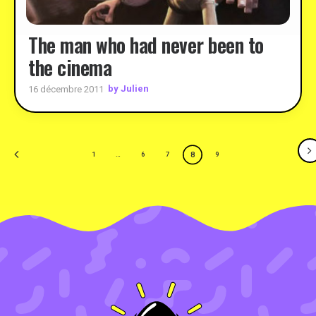
The man who had never been to
the cinema
by Julien
16 décembre 2011
8
1
…
6
7
9