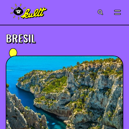
CINÉMA
SÉRIES
BRESIL
MODE
MUSIQUE
CRÉATION
ART
JEUX-VIDÉO
VINTAGE