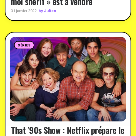
moi shérif » est à vendre
by Julien
31 janvier 2022
SÉRIES
That ’90s Show : Netflix prépare le