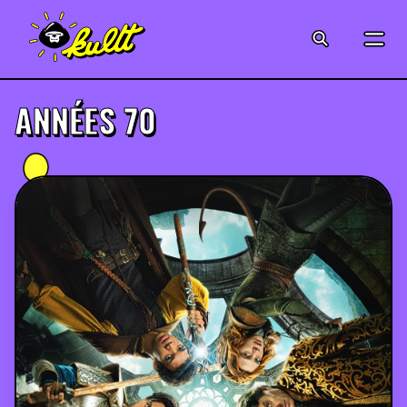
CINÉMA
SÉRIES
ANNÉES 70
MODE
MUSIQUE
CRÉATION
ART
JEUX-VIDÉO
VINTAGE