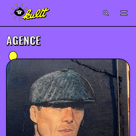
CINÉMA
SÉRIES
AGENCE
MODE
MUSIQUE
CRÉATION
ART
JEUX-VIDÉO
VINTAGE