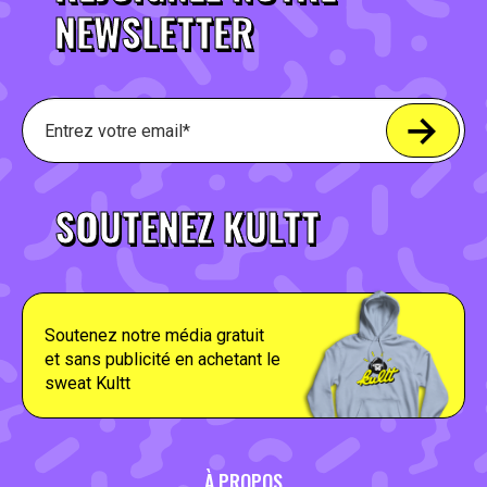
NEWSLETTER
SOUTENEZ KULTT
Soutenez notre média gratuit
et sans publicité en achetant le
sweat Kultt
À PROPOS