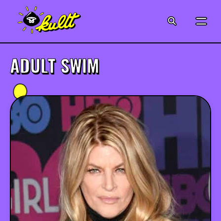
CINÉMA
SÉRIES
ADULT SWIM
MODE
MUSIQUE
CRÉATION
ART
JEUX-VIDÉO
VINTAGE