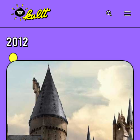
CINÉMA
SÉRIES
2012
MODE
MUSIQUE
CRÉATION
ART
JEUX-VIDÉO
VINTAGE