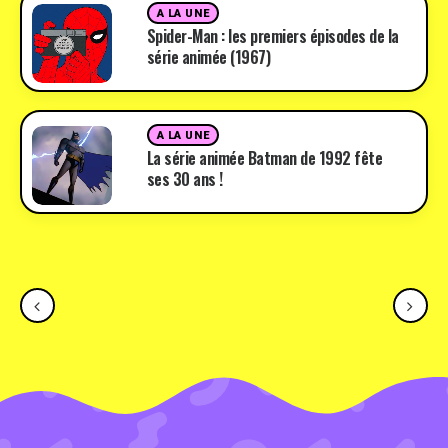
A LA UNE
Spider-Man : les premiers épisodes de la
série animée (1967)
A LA UNE
La série animée Batman de 1992 fête
ses 30 ans !