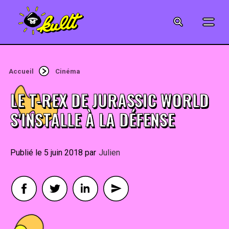
CINÉMA
SÉRIES
Accueil
Cinéma
MODE
LE T-REX DE JURASSIC WORLD
MUSIQUE
S'INSTALLE À LA DÉFENSE
CRÉATION
5 juin 2018
By
Julien
ART
JEUX-VIDÉO
VINTAGE