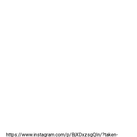
https://www.instagram.com/p/BjXDxzsgQIn/?taken-