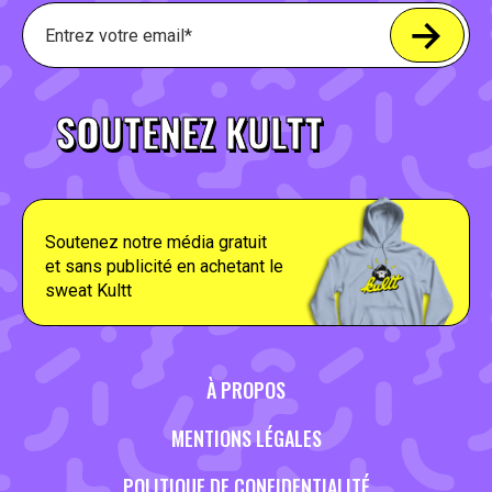
SOUTENEZ KULTT
Soutenez notre média gratuit
et sans publicité en achetant le
sweat Kultt
À PROPOS
MENTIONS LÉGALES
POLITIQUE DE CONFIDENTIALITÉ