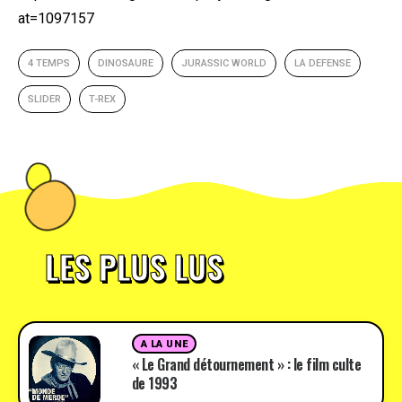
at=1097157
4 TEMPS
DINOSAURE
JURASSIC WORLD
LA DEFENSE
SLIDER
T-REX
LES PLUS LUS
A LA UNE
« Le Grand détournement » : le film culte
de 1993