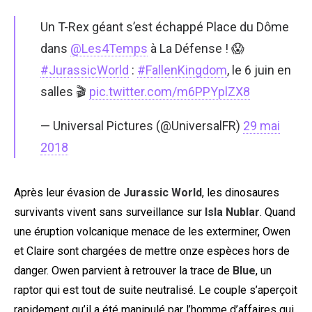
Un T-Rex géant s’est échappé Place du Dôme
dans
@Les4Temps
à La Défense ! 😱
#JurassicWorld
:
#FallenKingdom
, le 6 juin en
salles 🎬
pic.twitter.com/m6PPYplZX8
— Universal Pictures (@UniversalFR)
29 mai
2018
Après leur évasion de
Jurassic World
, les dinosaures
survivants vivent sans surveillance sur
Isla Nublar
. Quand
une éruption volcanique menace de les exterminer, Owen
et Claire sont chargées de mettre onze espèces hors de
danger. Owen parvient à retrouver la trace de
Blue
, un
raptor qui est tout de suite neutralisé. Le couple s’aperçoit
rapidement qu’il a été manipulé par l’homme d’affaires qui