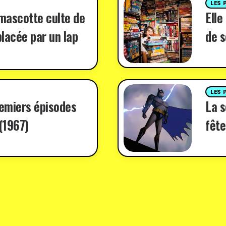
LES 
 mascotte culte de
Elle
lacée par un lap
de s
LES 
remiers épisodes
La 
(1967)
fête