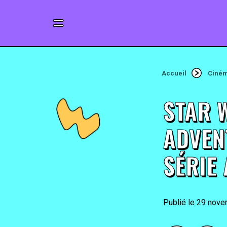
Accueil
Ciné
STAR 
ADVEN
SÉRIE
29 nove