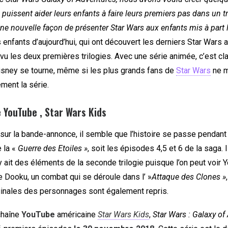
 puissent aider leurs enfants à faire leurs premiers pas dans un t
une nouvelle façon de présenter Star Wars aux enfants mis à part l
s enfants d’aujourd’hui, qui ont découvert les derniers Star Wars a
u les deux premières trilogies. Avec une série animée, c’est cl
Disney se tourne, même si les plus grands fans de
Star Wars
ne m
ment la série.
e
YouTube ,
Star Wars Kids
 sur la bande-annonce, il semble que l’histoire se passe pendant
 la «
Guerre des Etoiles »
, soit les épisodes 4,5 et 6 de la saga. 
 ait des éléments de la seconde trilogie puisque l’on peut voir 
e Dooku, un combat qui se déroule dans l’ »
Attaque des Clones »
iginales des personnages sont également repris.
chaîne
YouTube
américaine
Star Wars Kids
,
Star Wars : Galaxy of