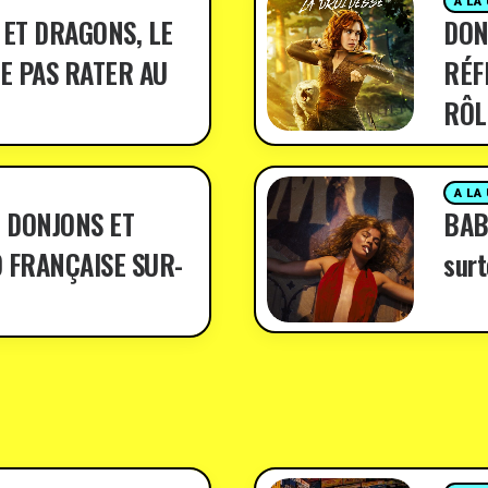
A LA
 ET DRAGONS, LE
DON
E PAS RATER AU
RÉF
RÔL
A LA
 DONJONS ET
BABY
 FRANÇAISE SUR-
surt