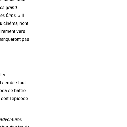
rès grand
es films.
» Il
u cinéma, n’ont
airement vers
anqueront pas
 les
Il semble tout
Yoda se battre
, soit l’épisode
 Adventures