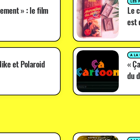
LES 
ement » : le film
Le c
est 
A LA
ike et Polaroid
« Ça
du d