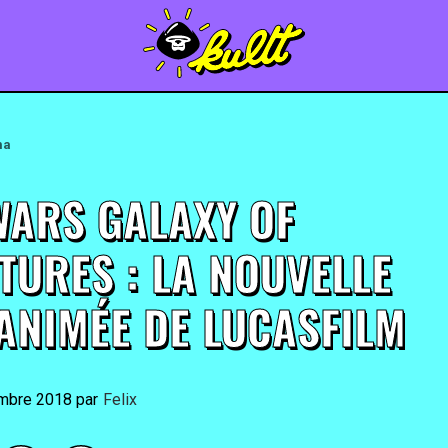
ma
WARS GALAXY OF
TURES : LA NOUVELLE
 ANIMÉE DE LUCASFILM
mbre 2018
By
Felix