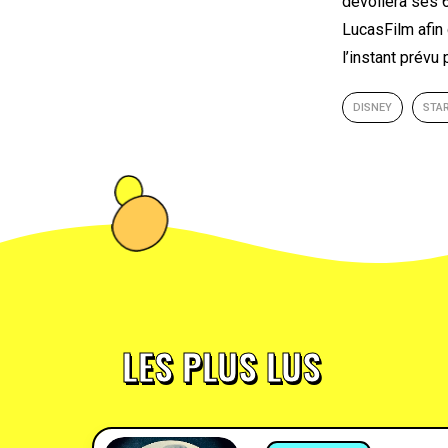
dévoilera ses 
LucasFilm afin 
l’instant prévu
DISNEY
STA
LES PLUS LUS