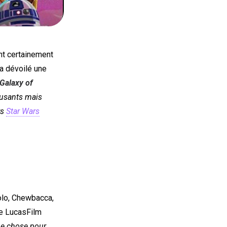
nt certainement
a dévoilé une
Galaxy of
usants mais
rs
Star Wars
olo, Chewbacca,
de LucasFilm
ue chose pour