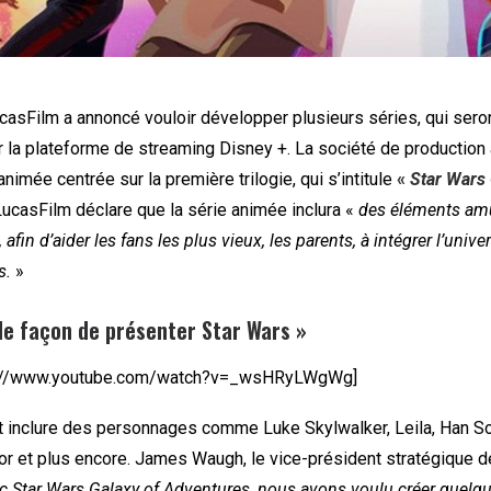
sFilm a annoncé vouloir développer plusieurs séries, qui sero
r la plateforme de streaming Disney +. La société de production 
animée centrée sur la première trilogie, qui s’intitule
«
Star Wars 
LucasFilm déclare que la série animée inclura «
des éléments am
 afin d’aider les fans les plus vieux, les parents, à intégrer l’unive
s.
»
le façon de présenter Star Wars »
s://www.youtube.com/watch?v=_wsHRyLWgWg]
it inclure des personnages comme Luke Skylwalker, Leila, Han S
r et plus encore.
James Waugh, le vice-président stratégique 
c Star Wars Galaxy of Adventures, nous avons voulu créer quelq