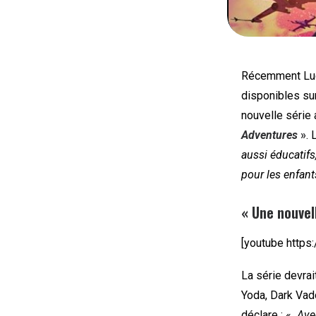
Récemment Luca
disponibles su
nouvelle série 
Adventures
»
. 
aussi éducatifs,
pour les enfant
« Une nouvel
[youtube http
La série devra
Yoda, Dark Vado
déclare :
«
Ave