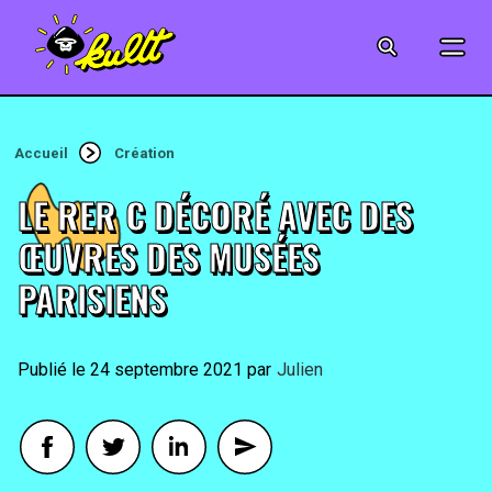
CINÉMA
SÉRIES
Accueil
Création
MODE
LE RER C DÉCORÉ AVEC DES
MUSIQUE
ŒUVRES DES MUSÉES
PARISIENS
CRÉATION
ART
24 septembre 2021
By
Julien
JEUX-VIDÉO
VINTAGE