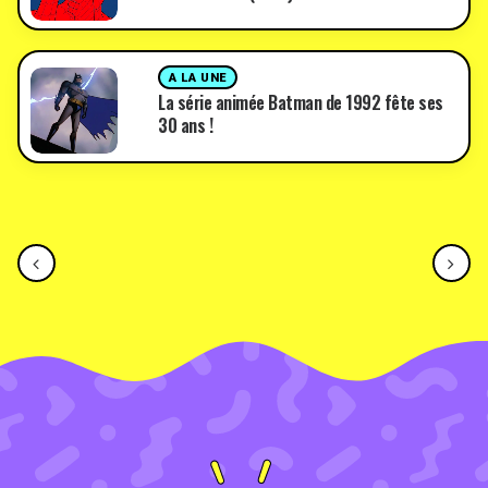
A LA UNE
La série animée Batman de 1992 fête ses
30 ans !