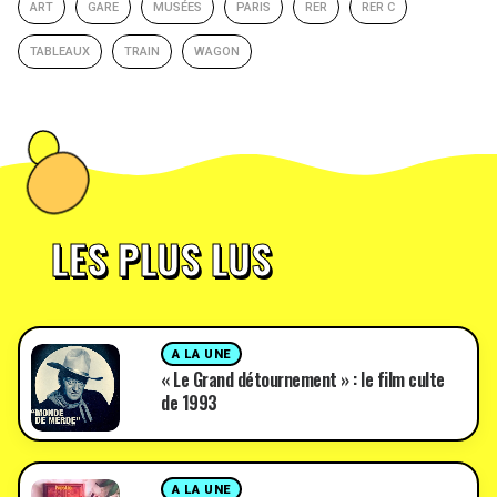
ART
GARE
MUSÉES
PARIS
RER
RER C
TABLEAUX
TRAIN
WAGON
LES PLUS LUS
A LA UNE
« Le Grand détournement » : le film culte
de 1993
A LA UNE