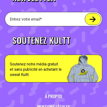
SOUTENEZ KULTT
Soutenez notre média gratuit
et sans publicité en achetant le
sweat Kultt
À PROPOS
MENTIONS LÉGALES