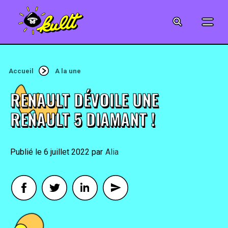
CINÉMA
SÉRIES
Accueil
A la une
MODE
RENAULT DÉVOILE UNE
MUSIQUE
RENAULT 5 DIAMANT !
CRÉATION
6 juillet 2022
By
Alia
ART
JEUX-VIDÉO
VINTAGE