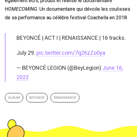
également écrit, produit et réalisé le documentaire
HOMECOMING
. Un documentaire qui dévoile les coulisses
de sa performance au célèbre festival Coachella en 2018.
BEYONCÉ | ACT I | RENAISSANCE | 16 tracks.
July 29.
pic.twitter.com/7q26zZo0ya
— BEYONCÉ LEGION (@BeyLegion)
June 16,
2022
ALBUM
BEYONCE
RENAISSANCE