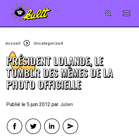
CINÉMA
SÉRIES
Accueil
Uncategorized
MODE
PRÉSIDENT LOLANDE, LE
MUSIQUE
TUMBLR DES MÊMES DE LA
PHOTO OFFICIELLE
CRÉATION
ART
5 juin 2012
By
Julien
JEUX-VIDÉO
VINTAGE