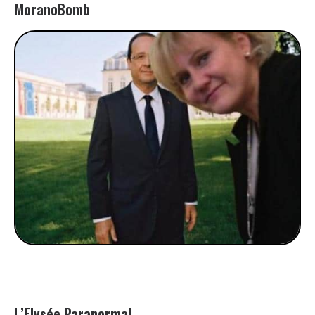
MoranoBomb
L’Elysée Paranormal