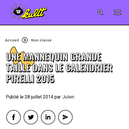
CINÉMA
SÉRIES
Accueil
Non classé
MODE
UNE MANNEQUIN GRANDE
MUSIQUE
TAILLE DANS LE CALENDRIER
PIRELLI 2015
CRÉATION
ART
28 juillet 2014
By
Julien
JEUX-VIDÉO
VINTAGE