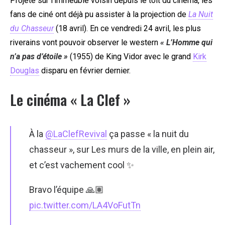
Projeté sur l’immeuble voisin depuis le toit du cinéma, les
fans de ciné ont déjà pu assister à la projection de
La Nuit
du Chasseur
(18 avril). En ce vendredi 24 avril, les plus
riverains vont pouvoir observer le western
« L’Homme qui
n’a pas d’étoile »
(1955) de King Vidor avec le grand
Kirk
Douglas
disparu en février dernier.
Le cinéma « La Clef »
À la
@LaClefRevival
ça passe « la nuit du
chasseur », sur Les murs de la ville, en plein air,
et c’est vachement cool ✨
Bravo l’équipe 🙏🏽
pic.twitter.com/LA4VoFutTn