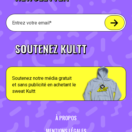
SOUTENEZ KULTT
Soutenez notre média gratuit
et sans publicité en achetant le
sweat Kultt
À PROPOS
MENTIONS LÉGALES