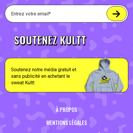
SOUTENEZ KULTT
Soutenez notre média gratuit et
sans publicité en achetant le
sweat Kultt
À PROPOS
MENTIONS LÉGALES