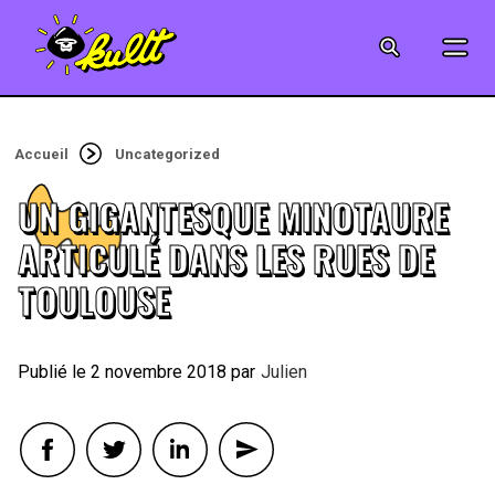
CINÉMA
SÉRIES
Accueil
Uncategorized
MODE
UN GIGANTESQUE MINOTAURE
MUSIQUE
ARTICULÉ DANS LES RUES DE
TOULOUSE
CRÉATION
ART
2 novembre 2018
By
Julien
JEUX-VIDÉO
VINTAGE