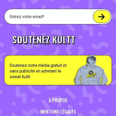
SOUTENEZ KULTT
Soutenez notre média gratuit et
sans publicité en achetant le
sweat Kultt
À PROPOS
MENTIONS LÉGALES