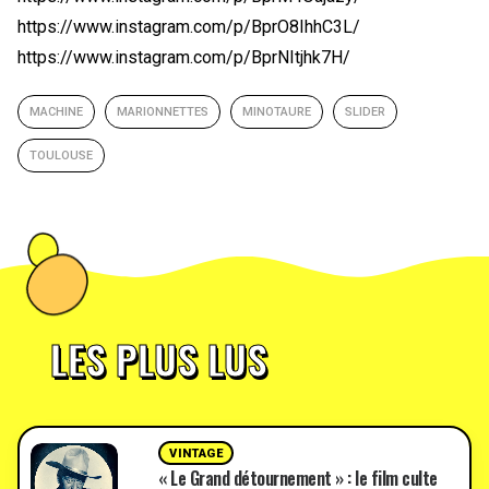
https://www.instagram.com/p/BprO8IhhC3L/
https://www.instagram.com/p/BprNItjhk7H/
MACHINE
MARIONNETTES
MINOTAURE
SLIDER
TOULOUSE
LES PLUS LUS
VINTAGE
« Le Grand détournement » : le film culte