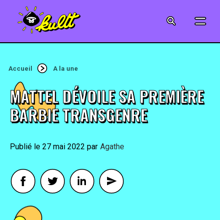
CINÉMA
SÉRIES
Accueil
A la une
MODE
MATTEL DÉVOILE SA PREMIÈRE
MUSIQUE
BARBIE TRANSGENRE
CRÉATION
27 mai 2022
By
Agathe
ART
JEUX-VIDÉO
VINTAGE