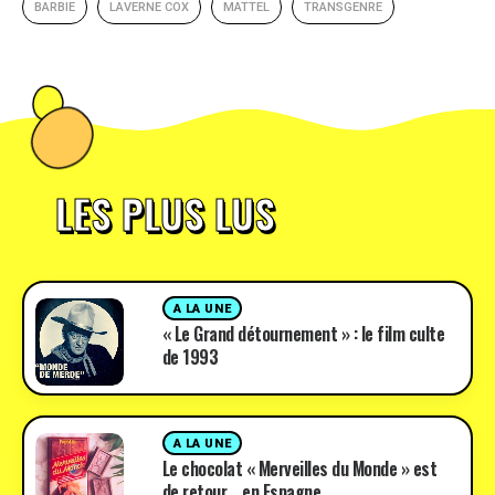
BARBIE
LAVERNE COX
MATTEL
TRANSGENRE
LES PLUS LUS
A LA UNE
« Le Grand détournement » : le film culte
de 1993
A LA UNE
Le chocolat « Merveilles du Monde » est
de retour… en Espagne.