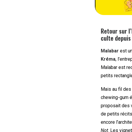
Retour sur l
culte depuis
Malabar
est u
Kréma
, l’ent
Malabar est rec
petits rectangl
Mais au fil de
chewing-gum ét
proposait des 
de petits récit
encore l’archit
Not
. Les vigne