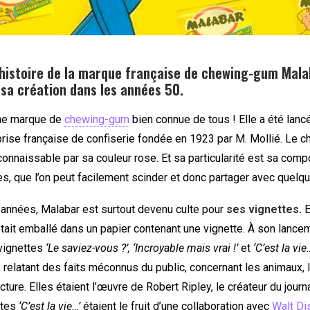
’histoire de la marque française de chewing-gum Mala
 sa création dans les années 50.
ne marque de
chewing-gum
bien connue de tous ! Elle a été lan
reprise française de confiserie fondée en 1923 par M. Mollié. Le
onnaissable par sa couleur rose. Et sa particularité est sa comp
es, que l’on peut facilement scinder et donc partager avec quelqu
s années, Malabar est surtout devenu culte pour
ses vignettes.
E
ait emballé dans un papier contenant une vignette. À son lance
vignettes
‘Le saviez-vous ?’, ‘Incroyable mais vrai !’
et
‘C’est la vie…
s relatant des faits méconnus du public, concernant les animaux,
ecture. Elles étaient l’œuvre de Robert Ripley, le créateur du journ
ttes
‘C’est la vie…’
étaient le fruit d’une collaboration avec
Walt Di