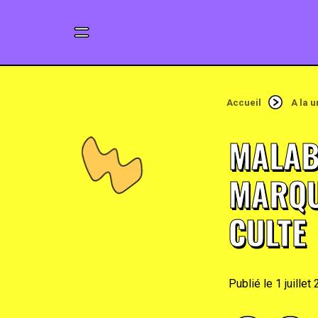
Accueil
A la 
MALABA
MARQU
CULTE
1 juillet