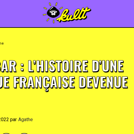
une
R : L’HISTOIRE D’UNE
E FRANÇAISE DEVENUE
 2022
By
Agathe