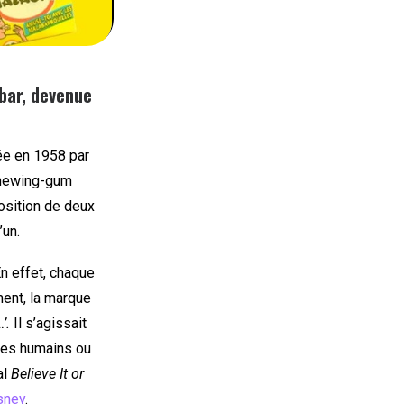
bar, devenue
cée en 1958 par
 chewing-gum
osition de deux
’un.
n effet, chaque
ment, la marque
’.
Il s’agissait
 les humains ou
al
Believe It or
sney
.