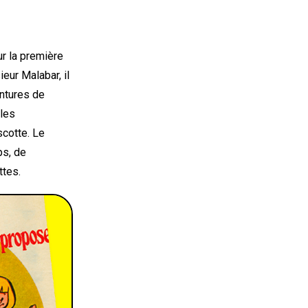
ur la première
ieur Malabar, il
entures de
lles
cotte. Le
ps, de
ttes.