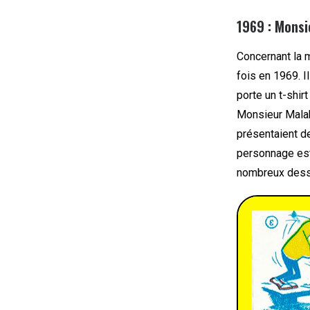
1969 : Monsi
Concernant la m
fois en 1969. I
porte un t-shir
Monsieur Malab
présentaient d
personnage est
nombreux dessi