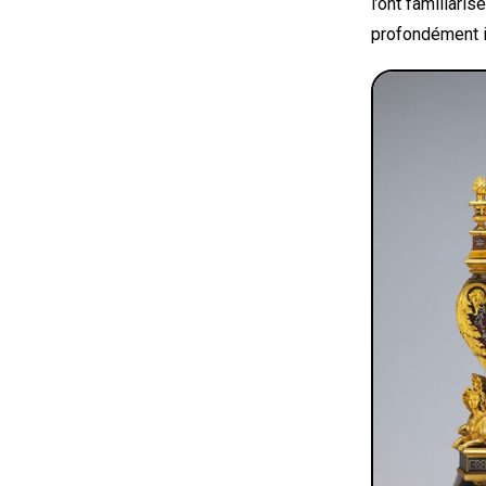
l’ont familiari
profondément in