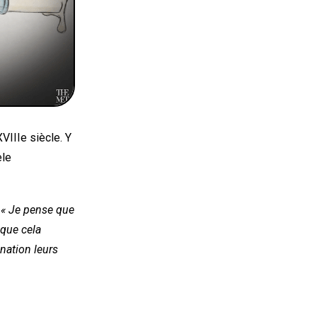
VIIIe siècle. Y
èle
.
« Je pense que
 que cela
nation leurs