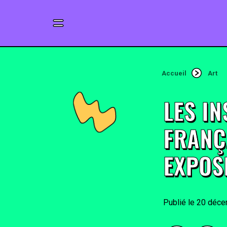
Accueil
Art
LES I
FRANÇ
EXPOS
20 déce