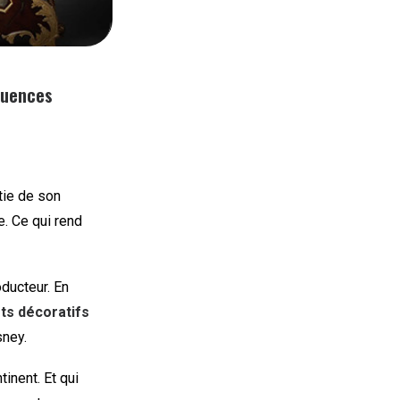
luences
tie de son
e. Ce qui rend
oducteur. En
rts décoratifs
sney.
inent. Et qui