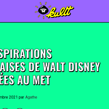
NSPIRATIONS
AISES DE WALT DISNEY
ÉES AU MET
mbre 2021
By
Agathe