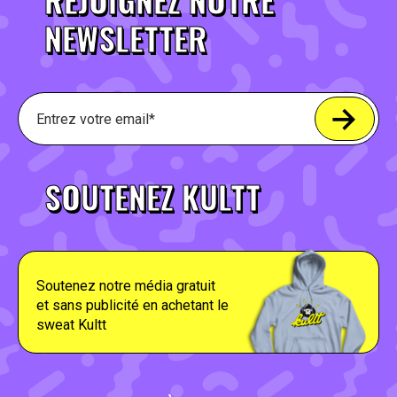
NEWSLETTER
SOUTENEZ KULTT
Soutenez notre média gratuit
et sans publicité en achetant le
sweat Kultt