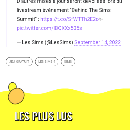
D'autres mises à jour seront dévoilées lors du
livestream événement "Behind The Sims
Summit" :
https://t.co/SfWTTh2E2o
✨
pic.twitter.com/IBQXXx505s
— Les Sims (@LesSims)
September 14, 2022
JEU GRATUIT
LES SIMS 4
SIMS
LES PLUS LUS