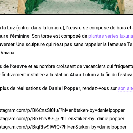
 la Luz
(entrer dans la lumière), l’œuvre se compose de bois et
gure féminine
. Son torse est composé de
plantes vertes luxuri
averser. Une sculpture qui n’est pas sans rappeler la fameuse Te
Vaiana.
s de l’œuvre
et au nombre croissant de vacanciers qui fréquent
éfinitivement installée à la station
Ahau Tulum
à la fin du festival
 plus de réalisations de
Daniel Popper
, rendez-vous sur
son sit
nstagram.com/p/Bi6CnsSl8fu/?hl=en&taken-by=danielpopper
nstagram.com/p/BixEhrvAGQj/?hl=en&taken-by=danielpopper
nstagram.com/p/BiqRIw9lWIQ/?hl=en&taken-by=danielpopper