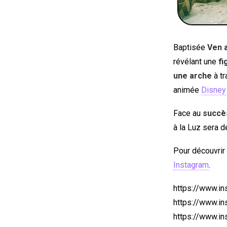
Baptisée
Ven a
révélant une
fi
une arche
à tr
animée
Disney
Face au
succè
à la Luz sera d
Pour découvrir
Instagram
.
https://www.i
https://www.i
https://www.i