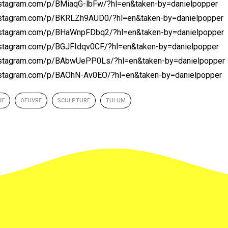
nstagram.com/p/BMiaqG-lbFw/?hl=en&taken-by=danielpopper
nstagram.com/p/BKRLZh9AUD0/?hl=en&taken-by=danielpopper
nstagram.com/p/BHaWnpFDbq2/?hl=en&taken-by=danielpopper
nstagram.com/p/BGJFIdqv0CF/?hl=en&taken-by=danielpopper
nstagram.com/p/BAbwUePP0Ls/?hl=en&taken-by=danielpopper
nstagram.com/p/BAOhN-Av0EO/?hl=en&taken-by=danielpopper
UE
OEUVRE
SCULPTURE
TULUM