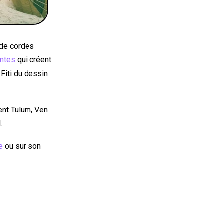
 de cordes
antes
qui créent
 Fiti du dessin
ent Tulum, Ven
.
e
ou sur son