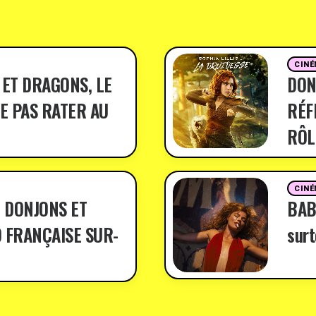
CINÉ
 ET DRAGONS, LE
DON
E PAS RATER AU
RÉF
RÔL
CINÉ
 DONJONS ET
BABY
 FRANÇAISE SUR-
surt