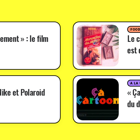
FOO
ement » : le film
Le c
est 
A LA
ike et Polaroid
« Ça
du d