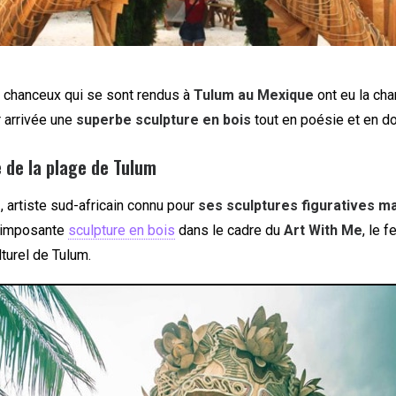
 chanceux qui se sont rendus à
Tulum au Mexique
ont eu la ch
r arrivée une
superbe sculpture en bois
tout en poésie et en do
 de la plage de Tulum
r
, artiste sud-africain connu pour
ses sculptures figuratives m
e imposante
sculpture en bois
dans le cadre du
Art With Me
, le f
lturel de Tulum.