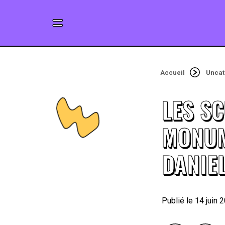
Accueil
Uncat
LES S
MONUM
DANIE
14 juin 