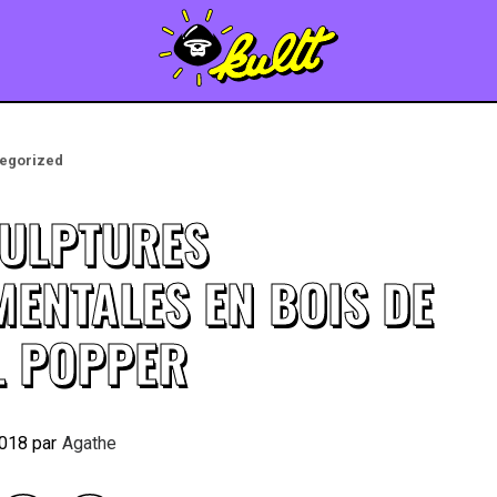
egorized
CULPTURES
ENTALES EN BOIS DE
L POPPER
2018
By
Agathe