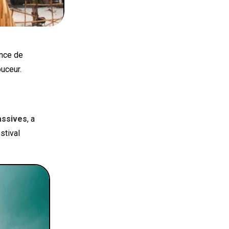
ance de
uceur.
assives
, a
estival