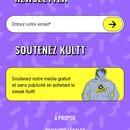
SOUTENEZ KULTT
Soutenez notre média gratuit
et sans publicité en achetant le
sweat Kultt
À PROPOS