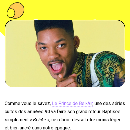
PEOPLE
FOOD
BONS PLANS
SOUTENEZ KULTT
Comme vous le savez,
Le Prince de Bel-Air
, une des séries
cultes des
années 90
va faire son grand retour. Baptisée
simplement
« Bel-Air »
, ce reboot devrait être moins léger
et bien ancré dans notre époque.