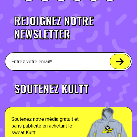
REJOIGNEZ NOTRE
NEWSLETTER
SOUTENEZ KULTT
Soutenez notre média gratuit et
sans publicité en achetant le
sweat Kultt