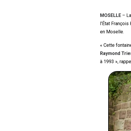
MOSELLE
– La
l’État François
en Moselle.
« Cette fontain
Raymond Trie
à 1993 », rappe