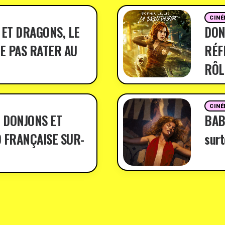
CINÉ
 ET DRAGONS, LE
DON
E PAS RATER AU
RÉF
RÔL
CINÉ
 DONJONS ET
BABY
 FRANÇAISE SUR-
surt