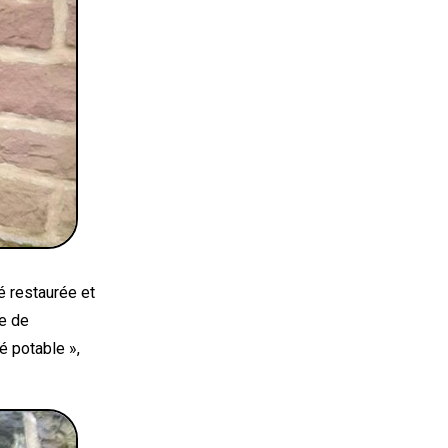
é restaurée et
re de
é potable »,