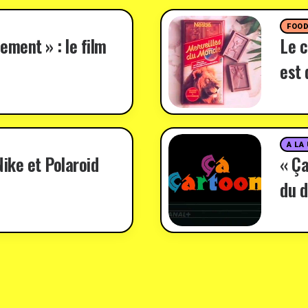
FOO
ement » : le film
Le c
est 
A LA
ike et Polaroid
« Ça
du d