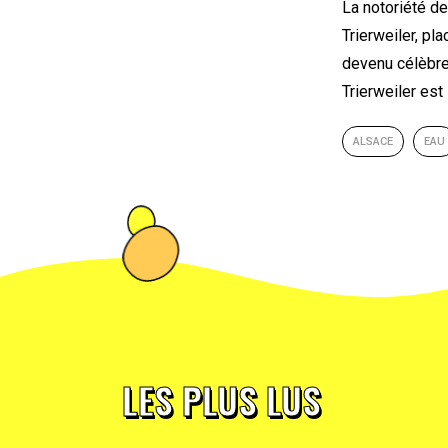
La notoriété d
Trierweiler, pl
devenu célèbre 
Trierweiler es
ALSACE
EAU
LES PLUS LUS