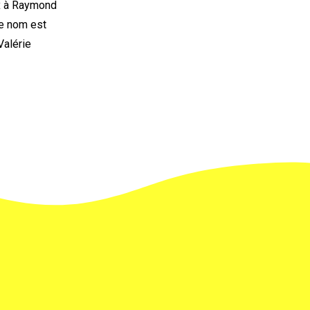
ux à Raymond
ce nom est
Valérie