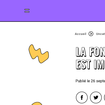
Accueil
Uncat
LA FO
EST I
26 sept