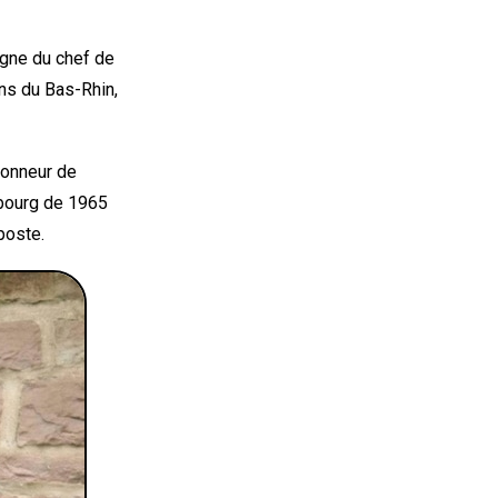
gne du chef de
ins du Bas-Rhin,
’honneur de
lbourg de 1965
poste.