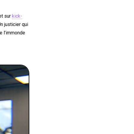
et sur
kick-
 justicier qui
he l’immonde