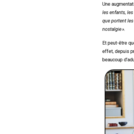
Une augmentatio
les enfants, le
que portent les
nostalgie ».
Et peut-être q
effet, depuis p
beaucoup d’adu