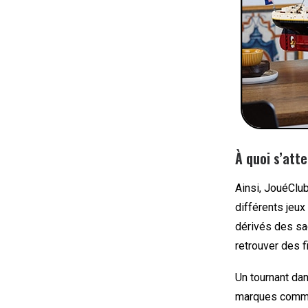
À quoi s’att
Ainsi, JouéClu
différents jeu
dérivés des sag
retrouver des f
Un tournant da
marques commer