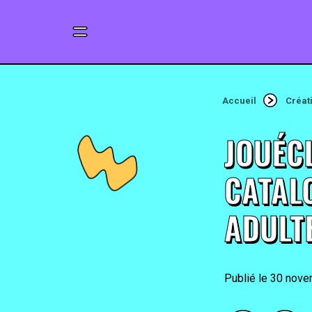
Accueil
Créat
JOUÉC
CATAL
ADUL
30 nove