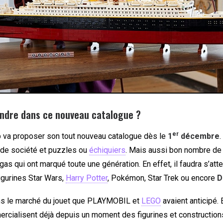
endre dans ce nouveau catalogue ?
er
b va proposer son tout nouveau catalogue dès le
1
décembre
.
x de société et puzzles ou
échiquiers
. Mais aussi bon nombre de
as qui ont marqué toute une génération. En effet, il faudra s’att
igurines Star Wars,
Harry Potter
, Pokémon, Star Trek ou encore
D
ns le marché du jouet que PLAYMOBIL et
LEGO
avaient anticipé. 
cialisent déjà depuis un moment des figurines et constructio