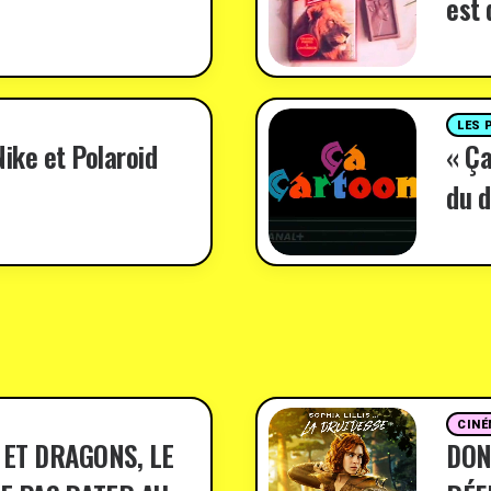
est 
LES 
ike et Polaroid
« Ça
du d
CINÉ
 ET DRAGONS, LE
DON