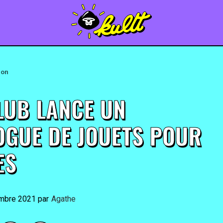
ion
LUB LANCE UN
OGUE DE JOUETS POUR
TES
mbre 2021
By
Agathe