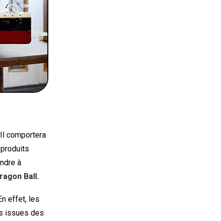
 Il comportera
 produits
endre à
ragon Ball.
En effet, les
ns issues des