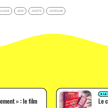
ALOGUE
JEUX
JOUETS
JOUÉCLUB
A LA
ement » : le film
Le c