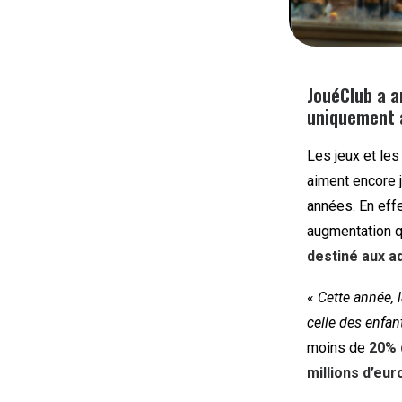
JouéClub a a
uniquement 
Les jeux et les
aiment encore j
années. En eff
augmentation qu
destiné aux ad
«
Cette année, 
celle des enfa
moins de
20% 
millions
d’eur