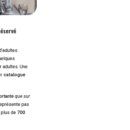
réservé
d’adultes
quelques
 adultes. Une
r catalogue
ortante
que sur
 représente pas
e plus de
700