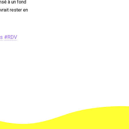
ensé à un fond
vrait rester en
as
#RDV