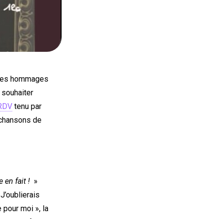
bles hommages
i souhaiter
 RDV
tenu par
x chansons de
 en fait !
»
 J’oublierais
 pour moi », la