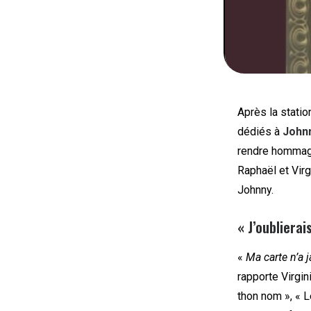
Après la stati
dédiés à
Johnn
rendre hommage 
Raphaël et Virg
Johnny.
« J’oubliera
«
Ma carte n’a j
rapporte Virgin
thon nom », « L