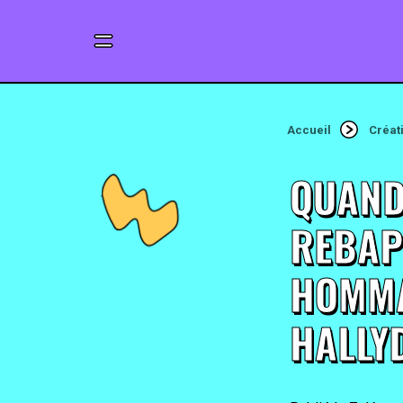
Accueil
Créat
QUAND
REBAP
HOMMA
HALLY