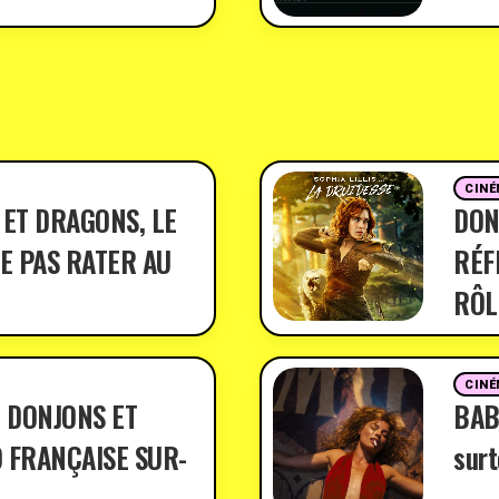
CINÉ
 ET DRAGONS, LE
DON
E PAS RATER AU
RÉF
RÔL
CINÉ
 DONJONS ET
BABY
 FRANÇAISE SUR-
surt