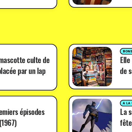
BONS
 mascotte culte de
Elle
lacée par un lap
de s
A LA
remiers épisodes
La 
(1967)
fête