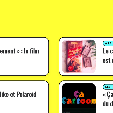
A LA
ement » : le film
Le c
est 
LES 
ike et Polaroid
« Ça
du d