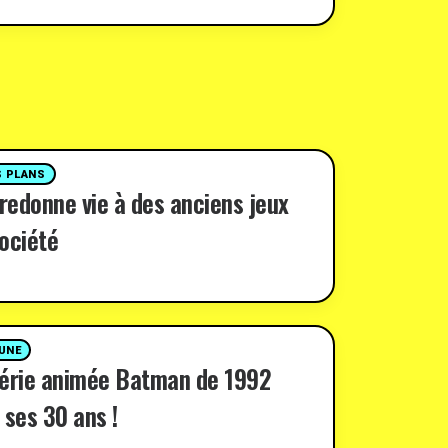
 PLANS
 redonne vie à des anciens jeux
ociété
 UNE
série animée Batman de 1992
 ses 30 ans !