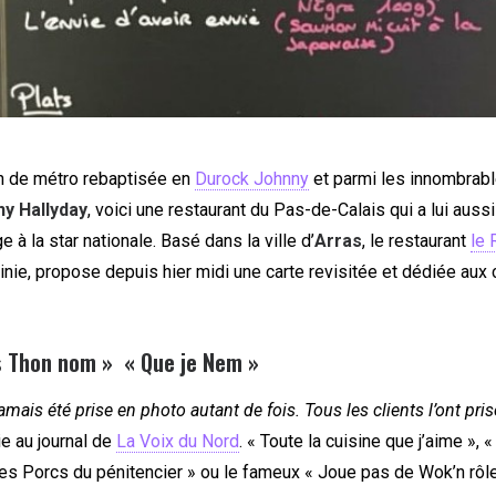
on de métro rebaptisée en
Durock Johnny
et parmi les innombra
y Hallyday
, voici une restaurant du Pas-de-Calais qui a lui auss
à la star nationale. Basé dans la ville d’
Arras
, le restaurant
le
inie, propose depuis hier midi une carte revisitée et dédiée au
is Thon nom » « Que je Nem »
amais été prise en photo autant de fois. Tous les clients l’ont prise
ie au journal de
La Voix du Nord
. « Toute la cuisine que j’aime », «
es Porcs du pénitencier » ou le fameux « Joue pas de Wok’n rôle