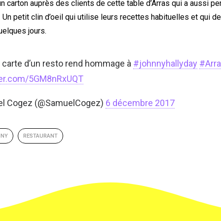
 un carton auprès des clients de cette table d’Arras qui a aussi p
Un petit clin d’oeil qui utilise leurs recettes habituelles et qui de
uelques jours.
 carte d’un resto rend hommage à
#johnnyhallyday
#Arr
tter.com/5GM8nRxUQT
el Cogez (@SamuelCogez)
6 décembre 2017
NNY
RESTAURANT