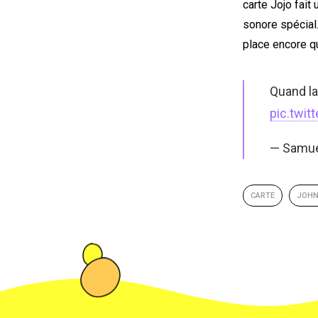
carte Jojo fait
sonore spécial. 
place encore q
Quand la
pic.twi
— Samu
CARTE
JOH