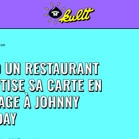
ion
 UN RESTAURANT
TISE SA CARTE EN
GE À JOHNNY
DAY