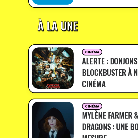
À LA UNE
CINÉMA
ALERTE : DONJONS
BLOCKBUSTER À N
CINÉMA
CINÉMA
MYLÈNE FARMER &
DRAGONS : UNE BO
MESURE