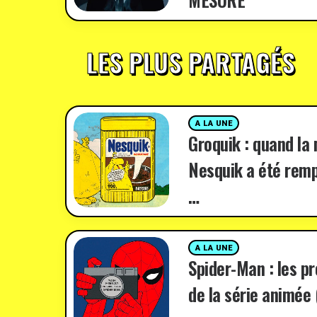
LES PLUS PARTAGÉS
A LA UNE
Groquik : quand la
Nesquik a été remp
…
A LA UNE
Spider-Man : les p
de la série animée 