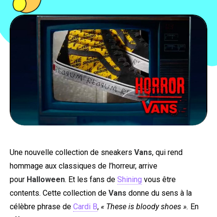
PEOPLE
FOOD
BONS PLANS
SOUTENEZ KULTT
Une nouvelle collection de sneakers
Vans
, qui rend
hommage aux classiques de l’horreur, arrive
pour
Halloween
. Et les fans de
Shining
vous être
contents. Cette collection de
Vans
donne du sens à la
célèbre phrase de
Cardi B
,
« These is bloody shoes ».
En