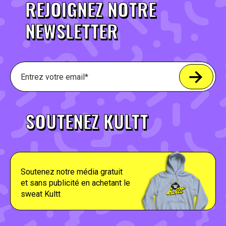
REJOIGNEZ NOTRE
NEWSLETTER
SOUTENEZ KULTT
Soutenez notre média gratuit
et sans publicité en achetant le
sweat Kultt