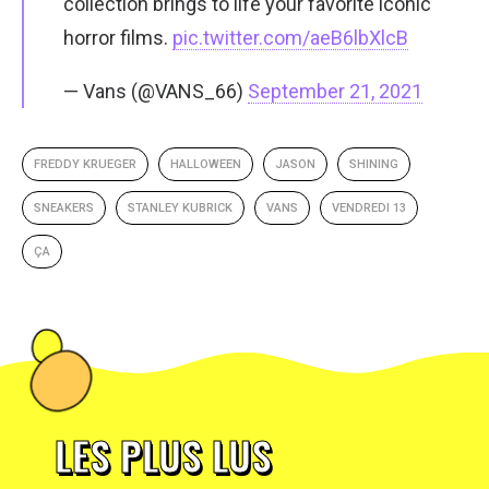
collection brings to life your favorite iconic
horror films.
pic.twitter.com/aeB6lbXlcB
— Vans (@VANS_66)
September 21, 2021
FREDDY KRUEGER
HALLOWEEN
JASON
SHINING
SNEAKERS
STANLEY KUBRICK
VANS
VENDREDI 13
ÇA
LES PLUS LUS