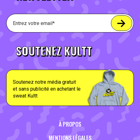
SOUTENEZ KULTT
Soutenez notre média gratuit
et sans publicité en achetant le
sweat Kultt
À PROPOS
MENTIONS LÉGALES