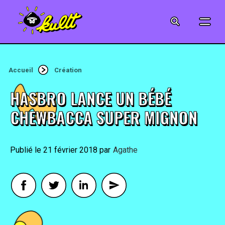
CINÉMA
SÉRIES
Accueil
Création
MODE
HASBRO LANCE UN BÉBÉ
MUSIQUE
CHEWBACCA SUPER MIGNON
CRÉATION
21 février 2018
By
Agathe
ART
JEUX-VIDÉO
VINTAGE